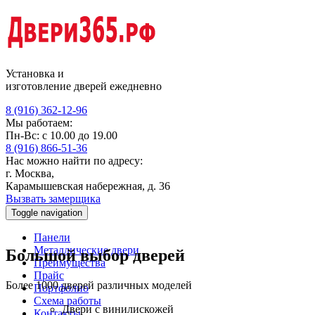
Установка и
изготовление дверей ежедневно
8 (916) 362-12-96
Мы работаем:
Пн-Вс: с 10.00 до 19.00
8 (916) 866-51-36
Нас можно найти по адресу:
г. Москва,
Карамышевская набережная, д. 36
Вызвать замерщика
Toggle navigation
Панели
Металлические двери
Большой выбор дверей
Преимущества
Прайс
Более 1000 дверей различных моделей
Портфолио
Схема работы
Двери с винилискожей
Контакты