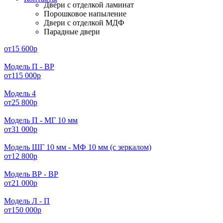
Двери с отделкой ламинат
Порошковое напыление
Двери с отделкой МДФ
Парадные двери
от
15 600
р
Модель П - ВР
от
115 000
р
Модель 4
от
25 800
р
Модель П - МГ 10 мм
от
31 000
р
Модель ШГ 10 мм - МФ 10 мм (с зеркалом)
от
12 800
р
Модель ВР - ВР
от
21 000
р
Модель Л - П
от
150 000
р