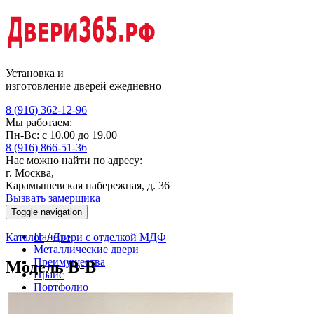
Установка и
изготовление дверей ежедневно
8 (916) 362-12-96
Мы работаем:
Пн-Вс: с 10.00 до 19.00
8 (916) 866-51-36
Нас можно найти по адресу:
г. Москва,
Карамышевская набережная, д. 36
Вызвать замерщика
Toggle navigation
Панели
Каталог
/
Двери с отделкой МДФ
Металлические двери
Преимущества
Модель В-В
Прайс
Портфолио
Схема работы
Контакты