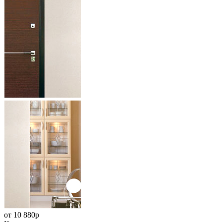
от
10 880
р