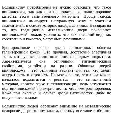
Большинству потребителей не нужно объяснять, что такое
винилискожа, так как они не понаслышке знают хорошие
качества этого замечательного материала. Проще говоря,
винилискожа имитирует натуральную кожу с участием
заменителей, в основе которых находится винил. Невзирая на
то, что традиционно металлические двери покрывают
винилискожей, можно уточнить, что как внешний вид, так
собственно и качество, могут быть различными.
Бронированные стальные двери винилискожа обшиты
галантерейной кожей. Это прочная, достаточно эластичная
ткань, которую вскрывают поливинилхлоридным покрытием.
Характеризуется она отличными гигиеническими
свойствами, устойчива на разрыв. Обшивка дверей
винилискожа – это отличный вариант для тех, кто ценит
аккуратность и строгость. Несмотря на то, что кожа может
пачкаться, поджигаться и резаться – это великолепный
материал, касаемо звуко и теплоизоляции, ведь размещается
под винилискожей примерно десять миллиметров поролона.
Кожа при оклейке и обивке двери натягивается, дабы не
получились складки.
Большинство людей обращают внимание на металлические
недорогие двери эконом класса, поэтому все чаще выбирают